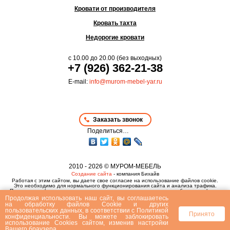
Кровати от производителя
Кровать тахта
Недорогие кровати
с
10.00
до
20.00
(без выходных)
+7 (926) 362-21-38
E-mail:
info@murom-mebel-yar.ru
Заказать звонок
Поделиться…
2010 - 2026 © МУРОМ-МЕБЕЛЬ
Создание сайта
- компания Бихайв
Работая с этим сайтом, вы даете свое согласие на использование файлов cookie.
Это необходимо для нормального функционирования сайта и анализа трафика.
Политика конфиденциальности
,
пользовательское соглашение
и
публичная оферта
Продолжая использовать наш сайт, вы соглашаетесь
на
обработку файлов Сookie
и других
пользовательских данных, в соответствии с
Политикой
Принято
конфиденциальности
. Вы можете заблокировать
использование Cookies сайтом, изменив настройки
Вашего браузера.