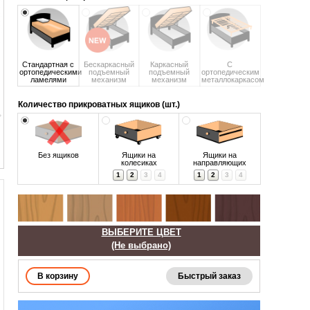
Стандартная с
Бескаркасный
Каркасный
С
ортопедическими
подъемный
подъемный
ортопедическим
ламелями
механизм
механизм
металлокаркасом
Количество прикроватных ящиков (шт.)
Без ящиков
Ящики на
Ящики на
колесиках
направляющих
1
2
3
4
1
2
3
4
ВЫБЕРИТЕ ЦВЕТ
(Не выбрано)
Быстрый заказ