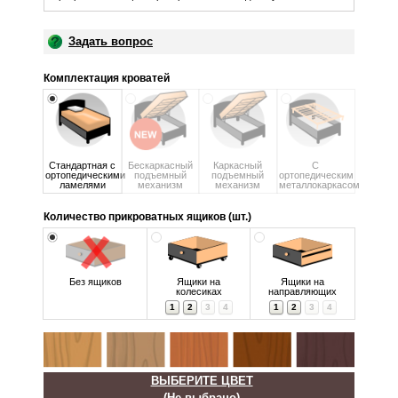
Задать вопрос
Комплектация кроватей
Стандартная с
Бескаркасный
Каркасный
С
ортопедическими
подъемный
подъемный
ортопедическим
ламелями
механизм
механизм
металлокаркасом
Количество прикроватных ящиков (шт.)
Без ящиков
Ящики на
Ящики на
колесиках
направляющих
1
2
3
4
1
2
3
4
ВЫБЕРИТЕ ЦВЕТ
(Не выбрано)