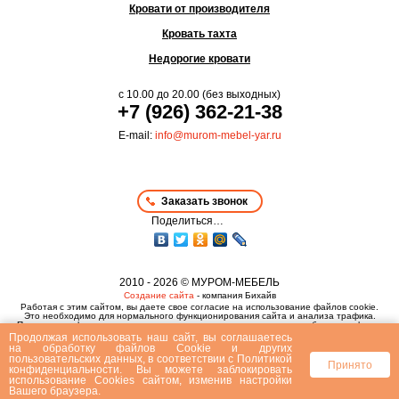
Кровати от производителя
Кровать тахта
Недорогие кровати
с
10.00
до
20.00
(без выходных)
+7 (926) 362-21-38
E-mail:
info@murom-mebel-yar.ru
Заказать звонок
Поделиться…
2010 - 2026 © МУРОМ-МЕБЕЛЬ
Создание сайта
- компания Бихайв
Работая с этим сайтом, вы даете свое согласие на использование файлов cookie.
Это необходимо для нормального функционирования сайта и анализа трафика.
Политика конфиденциальности
,
пользовательское соглашение
и
публичная оферта
Продолжая использовать наш сайт, вы соглашаетесь
на
обработку файлов Сookie
и других
пользовательских данных, в соответствии с
Политикой
Принято
конфиденциальности
. Вы можете заблокировать
использование Cookies сайтом, изменив настройки
Вашего браузера.