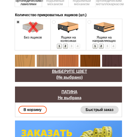
ортопедическими
подъемный
подъемный
ортопедическим
ламелями
механизм
механизм
металлокаркасом
Количество прикроватных ящиков (шт.)
Без ящиков
Ящики на
Ящики на
колесиках
направляющих
1
2
3
4
1
2
3
4
ВЫБЕРИТЕ ЦВЕТ
(Не выбрано)
ПАТИНА
Не выбрана
Быстрый заказ