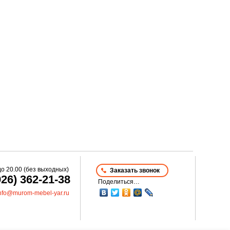
до
20.00
(без выходных)
Заказать звонок
926) 362-21-38
Поделиться…
nfo@murom-mebel-yar.ru