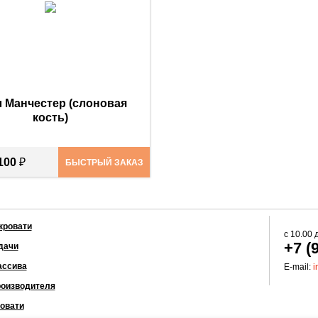
 Манчестер (слоновая
кость)
 100
₽
БЫСТРЫЙ ЗАКАЗ
кровати
с
10.00
+7 (
дачи
ассива
E-mail:
i
роизводителя
овати