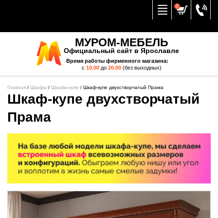
Вернуться к меню
0
МУРОМ-МЕБЕЛЬ
Официальный сайт в Ярославле
Время работы фирменного магазина:
с
10.00
до
20.00
(без выходных)
Главная
/
Шкафы
/
Шкафы-купе
/
Шкаф-купе двухстворчатый Прама
Шкаф-купе двухстворчатый
Прама