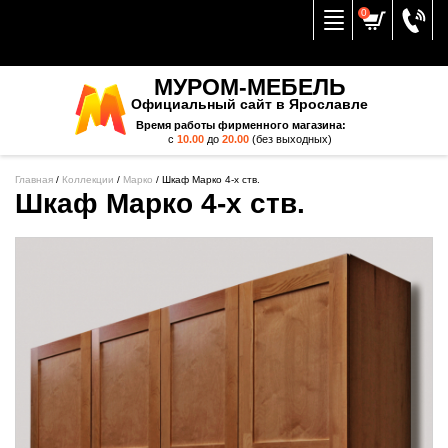
Вернуться к меню
0
МУРОМ-МЕБЕЛЬ
Официальный сайт в Ярославле
Время работы фирменного магазина:
с
10.00
до
20.00
(без выходных)
Главная
/
Коллекции
/
Марко
/
Шкаф Марко 4-х ств.
Шкаф Марко 4-х ств.