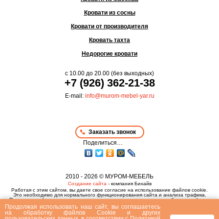
Кровати из сосны
Кровати от производителя
Кровать тахта
Недорогие кровати
с
10.00
до
20.00
(без выходных)
+7 (926) 362-21-38
E-mail:
info@murom-mebel-yar.ru
Заказать звонок
Поделиться…
2010 - 2026 © МУРОМ-МЕБЕЛЬ
Создание сайта
- компания Бихайв
Работая с этим сайтом, вы даете свое согласие на использование файлов cookie.
Это необходимо для нормального функционирования сайта и анализа трафика.
Политика конфиденциальности
,
пользовательское соглашение
и
публичная оферта
Продолжая использовать наш сайт, вы соглашаетесь
на
обработку файлов Сookie
и других
пользовательских данных, в соответствии с
Политикой