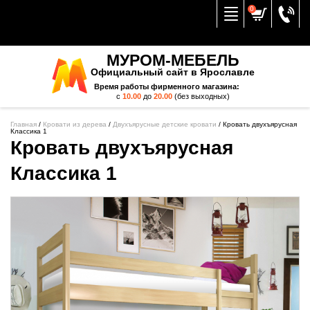
Вернуться к меню
0
МУРОМ-МЕБЕЛЬ
Официальный сайт в Ярославле
Время работы фирменного магазина:
с
10.00
до
20.00
(без выходных)
Главная
/
Кровати из дерева
/
Двухъярусные детские кровати
/
Кровать двухъярусная
Классика 1
Кровать двухъярусная
Классика 1