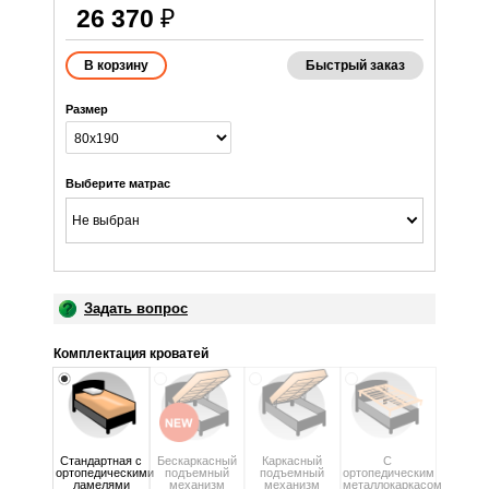
26 370
₽
Быстрый заказ
Размер
Выберите матрас
Не выбран
Задать вопрос
Комплектация кроватей
Стандартная с
Бескаркасный
Каркасный
С
ортопедическими
подъемный
подъемный
ортопедическим
ламелями
механизм
механизм
металлокаркасом