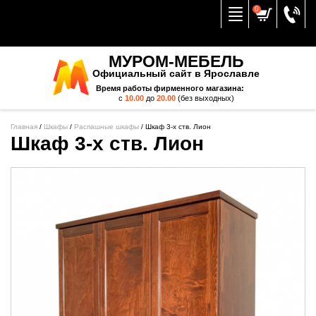
Вернуться к меню
0
МУРОМ-МЕБЕЛЬ
Официальный сайт в Ярославле
Время работы фирменного магазина:
с
10.00
до
20.00
(без выходных)
Главная
/
Шкафы
/
Распашные шкафы
/
Шкаф 3-х ств. Лион
Шкаф 3-х ств. Лион