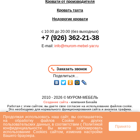
Кровати от производителя
Кровать тахта
Недорогие кровати
с
10.00
до
20.00
(без выходных)
+7 (926) 362-21-38
E-mail:
info@murom-mebel-yar.ru
Заказать звонок
Поделиться…
2010 - 2026 © МУРОМ-МЕБЕЛЬ
Создание сайта
- компания Бихайв
Работая с этим сайтом, вы даете свое согласие на использование файлов cookie.
Это необходимо для нормального функционирования сайта и анализа трафика.
Политика конфиденциальности
,
пользовательское соглашение
и
публичная оферта
Продолжая использовать наш сайт, вы соглашаетесь
на
обработку файлов Сookie
и других
пользовательских данных, в соответствии с
Политикой
Принято
конфиденциальности
. Вы можете заблокировать
использование Cookies сайтом, изменив настройки
Вашего браузера.