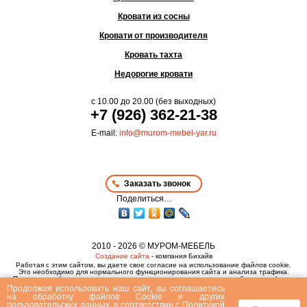
Кровати из сосны
Кровати от производителя
Кровать тахта
Недорогие кровати
с
10.00
до
20.00
(без выходных)
+7 (926) 362-21-38
E-mail:
info@murom-mebel-yar.ru
Заказать звонок
Поделиться…
2010 - 2026 © МУРОМ-МЕБЕЛЬ
Создание сайта
- компания Бихайв
Работая с этим сайтом, вы даете свое согласие на использование файлов cookie.
Это необходимо для нормального функционирования сайта и анализа трафика.
Политика конфиденциальности
,
пользовательское соглашение
и
публичная оферта
Продолжая использовать наш сайт, вы соглашаетесь
на
обработку файлов Сookie
и других
пользовательских данных, в соответствии с
Политикой