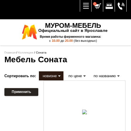
Вернуться к меню
0
МУРОМ-МЕБЕЛЬ
Официальный сайт в Ярославле
Время работы фирменного магазина:
с
10.00
до
20.00
(без выходных)
Главная
/
Коллекции
/
Соната
Мебель Соната
Сортировать по:
новизне
по цене
по названию